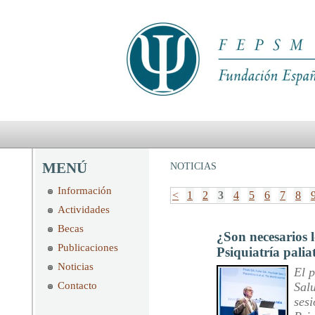
MENÚ
NOTICIAS
Información
<
1
2
3
4
5
6
7
8
Actividades
Becas
¿Son necesarios l
Publicaciones
Psiquiatría palia
Noticias
El p
Contacto
Sal
ses