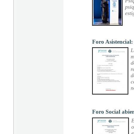
Psiq
psiq
esti
Foro Asistencial:
L
m
d
r
d
c
n
Foro Social abier
E
o
e