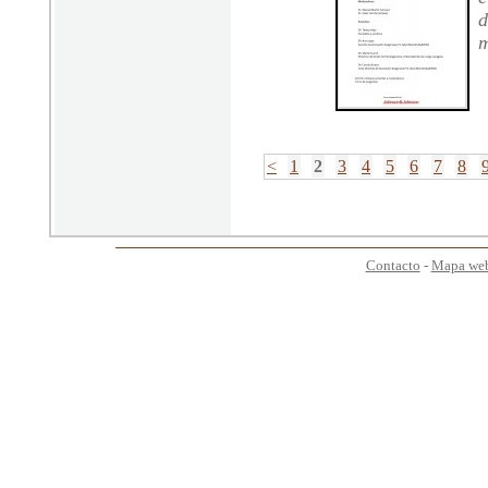
d
m
<
1
2
3
4
5
6
7
8
Contacto
-
Mapa we